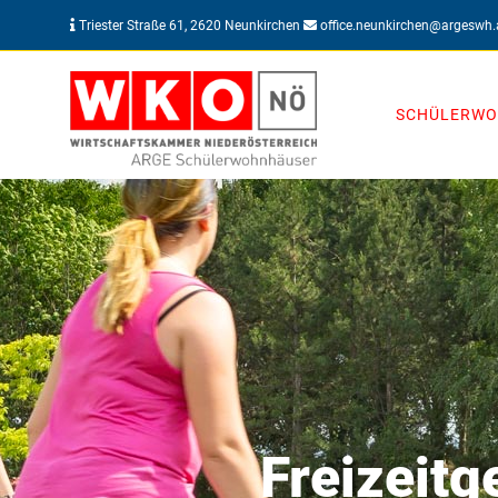
Triester Straße 61, 2620 Neunkirchen
office.neunkirchen@argeswh.
SCHÜLERW
Freizeitg